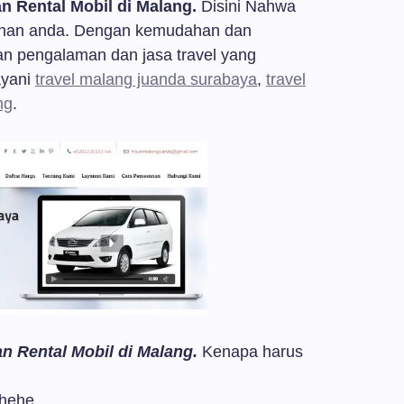
an Rental Mobil di Malang.
Disini Nahwa
ahan anda. Dengan kemudahan dan
an pengalaman dan jasa travel yang
ayani
travel malang juanda surabaya
,
travel
ng
.
an Rental Mobil di Malang.
Kenapa harus
 hehe