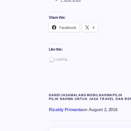
Share this:
Facebook
X
Like this:
Loading…
DAN
DI
JASA
MALANG
MOBIL
NAHWA
PILIH
PILIH NAHWA UNTUK JASA TRAVEL DAN RE
Rizaldy Primanta
on
August 2, 2016