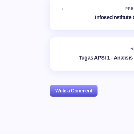
PRE
Infosecinstitute
N
Tugas APSI 1 - Analisi
Write a Comment
For security, use of CloudFla