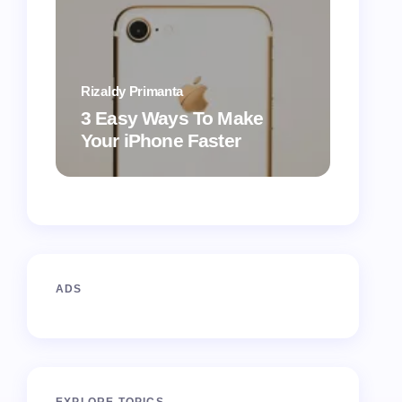
Rizaldy Primanta
Rizaldy
3 Easy Ways To Make
5 Ea
Your iPhone Faster
Futur
ADS