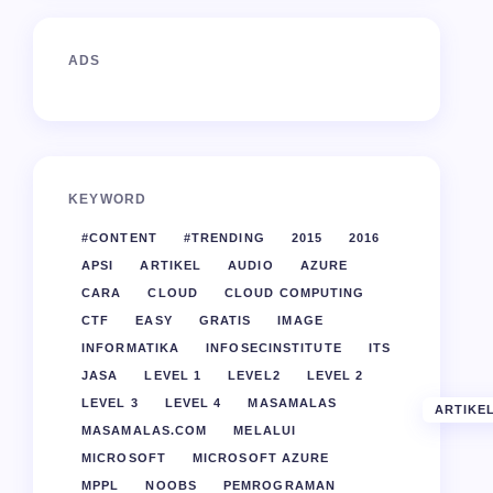
ADS
KEYWORD
#CONTENT
#TRENDING
2015
2016
APSI
ARTIKEL
AUDIO
AZURE
CARA
CLOUD
CLOUD COMPUTING
CTF
EASY
GRATIS
IMAGE
INFORMATIKA
INFOSECINSTITUTE
ITS
JASA
LEVEL 1
LEVEL2
LEVEL 2
LEVEL 3
LEVEL 4
MASAMALAS
ARTIKE
MASAMALAS.COM
MELALUI
MICROSOFT
MICROSOFT AZURE
MPPL
NOOBS
PEMROGRAMAN