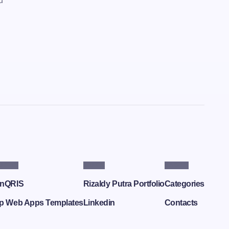
d
NERS
LINKS
PAGES
nQRIS
Rizaldy Putra Portfolio
Categories
p Web Apps Templates
Linkedin
Contacts