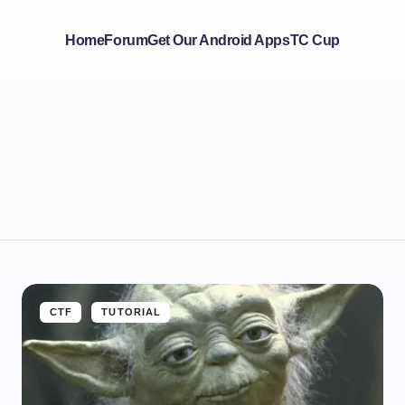
Home
Forum
Get Our Android Apps
TC Cup
CTF
TUTORIAL