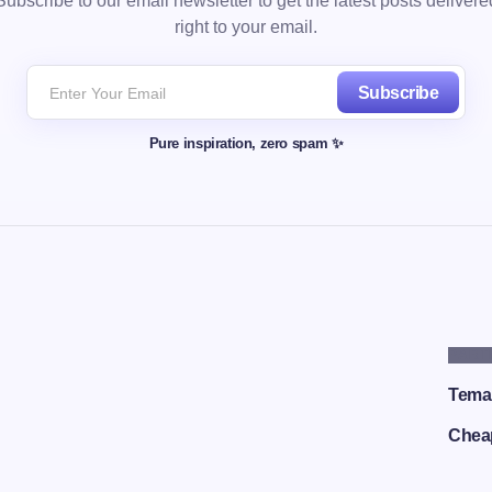
Subscribe to our email newsletter to get the latest posts delivere
right to your email.
Subscribe
Pure inspiration, zero spam ✨
PART
Tema
Chea