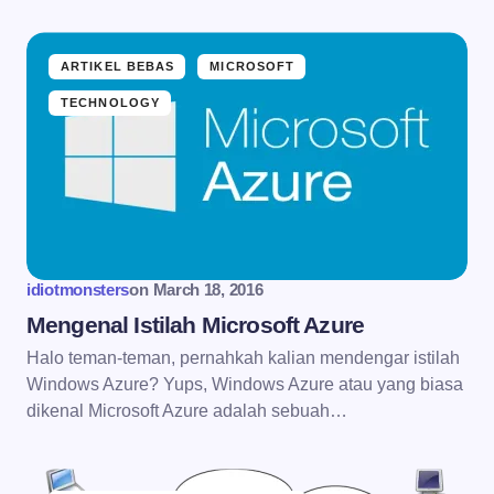
ARTIKEL BEBAS
MICROSOFT
TECHNOLOGY
idiotmonsters
on
March 18, 2016
Mengenal Istilah Microsoft Azure
Halo teman-teman, pernahkah kalian mendengar istilah
Windows Azure? Yups, Windows Azure atau yang biasa
dikenal Microsoft Azure adalah sebuah…