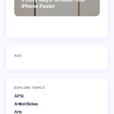
Name *
iPhone Faster
Fu
Email *
Your Comment *
ADS
Save my name and email in this browser for the
next time I comment.
EXPLORE TOPICS
APSI
Artikel Bebas
Arts