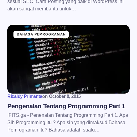
sesuai SEO. Cara Posting yang baik di WordPress ini
akan sangat membantu untuk…
BAHASA PEMROGRAMAN
Rizaldy Primanta
on
October 8, 2015
Pengenalan Tentang Programming Part 1
IFITS.ga - Penenalan Tentang Programming Part 1. Apa
Sih Programming itu ? Apa sih yang dimaksud Bahasa
Pemrograman itu? Bahasa adalah suatu…