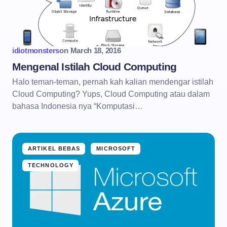
idiotmonsters
on
March 18, 2016
Mengenal Istilah Cloud Computing
Halo teman-teman, pernah kah kalian mendengar istilah
Cloud Computing? Yups, Cloud Computing atau dalam
bahasa Indonesia nya “Komputasi…
ARTIKEL BEBAS
MICROSOFT
TECHNOLOGY