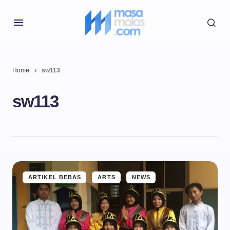
Home
sw113
sw113
ARTIKEL BEBAS
ARTS
NEWS