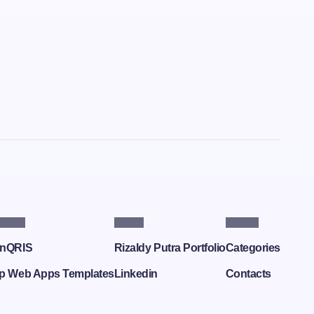
NERS
LINKS
PAGES
nQRIS
Rizaldy Putra Portfolio
Categories
p Web Apps Templates
Linkedin
Contacts